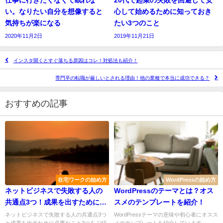
い。なりたい自分を想像すると
心して始めるために知っておき
気持ちが楽になる
たい3つのこと
2020年11月2日
2019年11月21日
インスタ開くとすぐ落ちる原因はコレ！対処法も紹介！
専門卒の転職が厳しいとされる理由！他の業種で本当に成功できる？
おすすめの記事
在宅ワークの始め方
WordPressの始め方
ネットビジネスで失敗する人の
WordPressのテーマとは？オス
共通点3つ！成果を出すために必
スメのテンプレートを紹介！
要なことは
ネットビジネスで失敗する人の共通点3つ
WordPressテーマの意味や初心者にオスス
と成果を出すために必要なこと2つをご紹
メのテンプレートを紹介しています。...